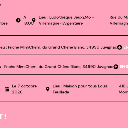
s
À
Lieu : Ludothèque Jeux2Mô -
Rue du M
mbre
19:00
Villemagne-l'Argentière
Villemagn
ieu : Friche Mimi
Chem. du Grand Chêne Blanc, 34990 Juvignac
E
u : Friche Mimi
Chem. du Grand Chêne Blanc, 34990 Juvignac
EN 
Le 7 octobre
Lieu : Maison pour tous Louis
416 
2026
Feuillade
Mont
 !