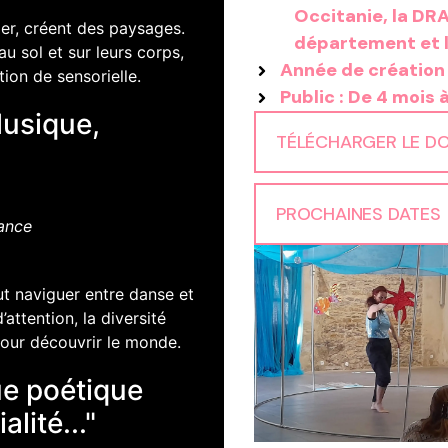
Occitanie, la DRA
ier, créent des paysages.
département et l
 sol et sur leurs corps,
Année de création 
ion de sensorielle.
Public : De 4 mois 
Musique,
TÉLÉCHARGER LE DO
PROCHAINES DATES
nance
ut naviguer entre danse et
attention, la diversité
pour découvrir le monde.
ue poétique
lité..."