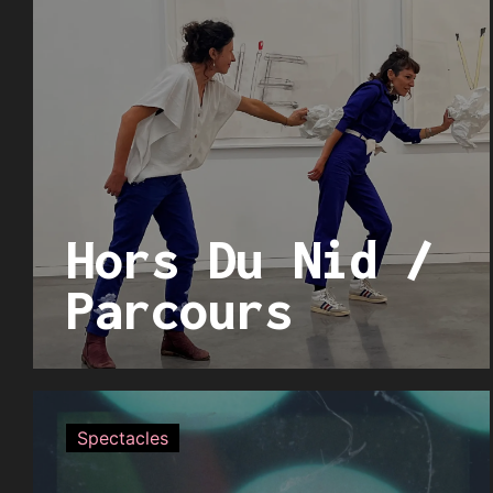
Hors Du Nid /
Parcours
Spectacles