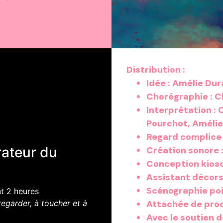
Distribution :
Idée :
Amélie Dur
Chorégraphie :
Ch
Interprétation :
C
Pourchot, Améli
Regard complice 
rateur du
Création sonore 
Conception kiosq
Assistant décors
Scénographie po
nt 2 heures
regarder, à toucher et à
Attachée de prod
Avec le soutien d