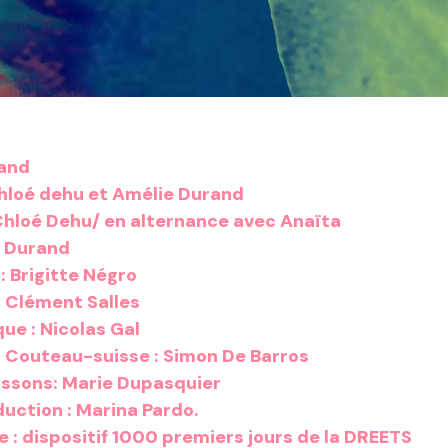
and
loé dehu et Amélie Durand
hloé Dehu/ en alternance avec Anaïta
e Durand
:
Brigitte Négro
:
Clément Salles
ue :
Nicolas Gal
 Couteau-suisse :
Simon De Barros
issons:
Marie Dupasquier
uction :
Marina Pardo.
e :
dispositif 1000 premiers jours de la DREETS