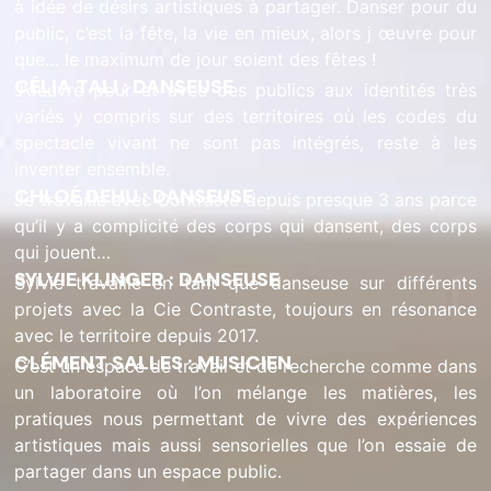
à idée de désirs artistiques à partager. Danser pour du
public, c’est la fête, la vie en mieux, alors j œuvre pour
que… le maximum de jour soient des fêtes !
CÉLIA TALI : DANSEUSE
J’oeuvre pour et avec des publics aux identités très
variés y compris sur des territoires où les codes du
spectacle vivant ne sont pas intégrés, reste à les
inventer ensemble.
CHLOÉ DEHU : DANSEUSE
Je travaille avec Contraste depuis presque 3 ans parce
qu’il y a complicité des corps qui dansent, des corps
qui jouent…
SYLVIE KLINGER : DANSEUSE
Sylvie travaille en tant que danseuse sur différents
projets avec la Cie Contraste, toujours en résonance
avec le territoire depuis 2017.
CLÉMENT SALLES : MUSICIEN
C’est un espace de travail et de recherche comme dans
un laboratoire où l’on mélange les matières, les
pratiques nous permettant de vivre des expériences
artistiques mais aussi sensorielles que l’on essaie de
partager dans un espace public.