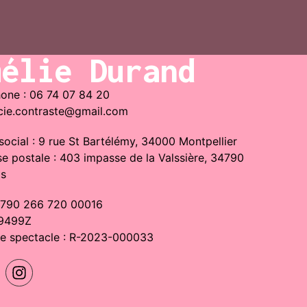
mélie Durand
one : 06 74 07 84 20
 cie.contraste@gmail.com
social : 9 rue St Bartélémy, 34000 Montpellier
e postale : 403 impasse de la Valssière, 34790
ls
: 790 266 720 00016
 9499Z
ce spectacle : R-2023-000033