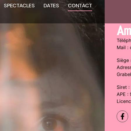
SPECTACLES
DATES
CONTACT
A
Téléph
Mail :
Siège 
Adress
Grabe
Siret 
APE :
Licen